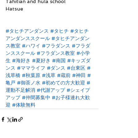
Tahitian and hula school
Hatsue
#タヒチアンダンス
#タヒチ
#タヒチ
アンダンススクール
#タヒチアンダン
ス教室
#ハワイ
#フラダンス
#フラダ
ンススクール
#フラダンス教室
#小学
生
#海好き
#夏好き
#南国
#キッズダ
ンス
#ママライフ
#ダンス
#台東区
#
浅草橋
#秋葉原
#浅草
#蔵前
#神田
#
亀戸
#御茶ノ水
#初めての方大歓迎
#
運動不足解消
#代謝アップ
#シェイプ
アップ
#仲間募集中
#お子様連れ大歓
迎
#体験無料