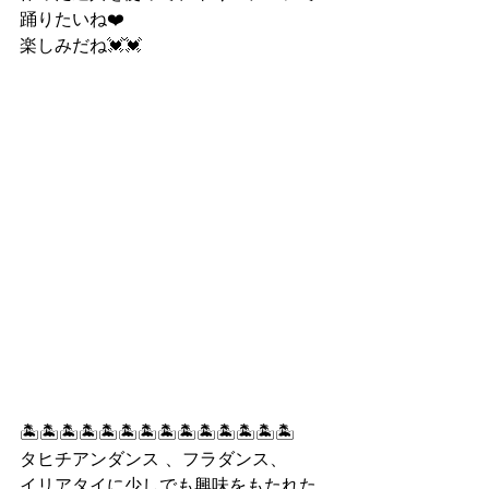
踊りたいね❤️
楽しみだね💓💓
🏝🏝🏝🏝🏝🏝🏝🏝🏝🏝🏝🏝🏝🏝
タヒチアンダンス 、フラダンス、
イリアタイに少しでも興味をもたれた