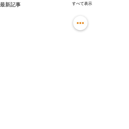
すべて表示
最新記事
コメント
ミニお疲れ様会
誕生日サプライズ