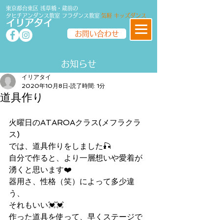
東京都台東区 浅草橋・蔵前の
タヒチアンダンス教室
フラダンス
教室
気軽 キッズダンス
イリアタイ
お問い合わせ
​​お知らせ
イリアタイ
2020年10月8日
読了時間: 1分
道具作り
火曜日のATAROAクラス(メフラクラ
ス)
では、道具作りをしました🎣
自分で作ると、より一層想いや愛着が
湧くと思います❤️
器用さ、性格（笑）によって多少違
う、
それもいい💓💓
作った道具を使って、早くステージで