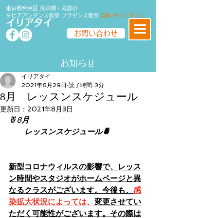
東京都台東区 浅草橋・蔵前の
タヒチアンダンス教室
フラダンス
教室
気軽 キッズダンス
イリアタイ
お問い合わせ
​​お知らせ
イリアタイ
2021年6月29日
読了時間: 3分
8月 レッスンスケジュール
更新日：
2021年8月3日
🍍8
月
　　レッスンスケジュール🍍
新型コロナウィルスの影響で、レッス
ン時間やスタジオがホームページと異
なるクラスがございます。今後も、
感
染拡大状況によっては、
変更させてい
ただく可能性がございます。その際は