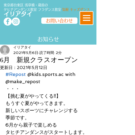
東京都台東区 浅草橋・蔵前の
タヒチアンダンス教室
フラダンス
教室
気軽 キッズダンス
イリアタイ
お問い合わせ
​​お知らせ
イリアタイ
2021年5月6日
読了時間: 2分
6月 新規クラスオープン
更新日：
2021年5月12日
#Repost
 @kids.sports.ac with 
@make_repost
・・・
【挑む夏がやってくる‼️】
もうすぐ夏がやってきます。
新しいスポーツにチャレンジする
季節です。
6月から親子で楽しめる
タヒチアンダンスがスタートします。