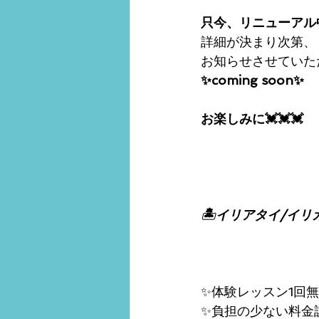
只今、リニューアル
詳細が決まり次第、
お知らせさせていた
✨coming soon✨
お楽しみに💓💓💓
🏝イリアタイ/イリ
✨体験レッスン1回無
✨負担の少ない料金