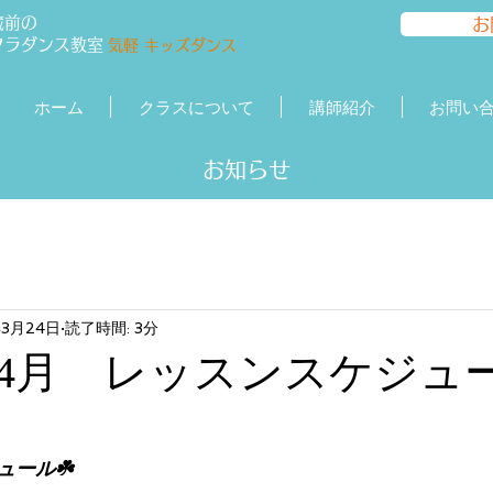
蔵前の
お
フラダンス
教室
気軽 キッズダンス
ホーム
クラスについて
講師紹介
お問い
​​お知らせ
年3月24日
読了時間: 3分
4月 レッスンスケジュ
ール☘️