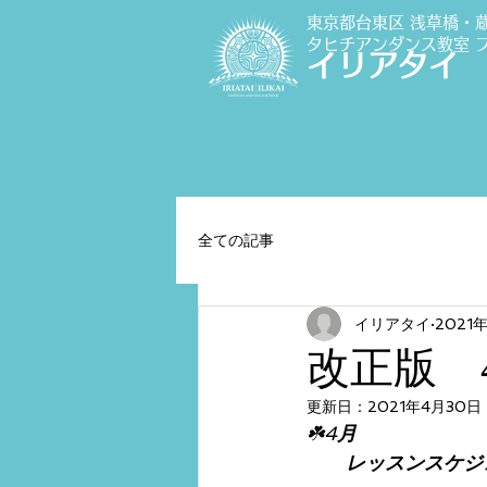
東京都台東区 浅草橋・
タヒチアンダンス教室
イリアタイ
全ての記事
イリアタイ
2021
改正版 
更新日：
2021年4月30日
☘️4
月
　　レッスンスケジュ