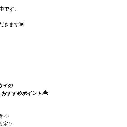
中です。
だきます💓
カイの
                                  おすすめポイント🏝
料✨
設定✨