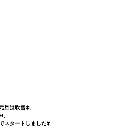
元旦は吹雪❄️、
️、
でスタートしました❣️