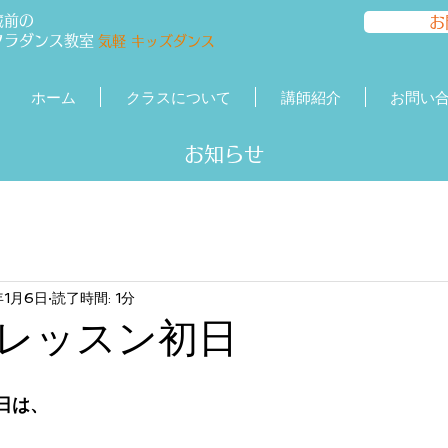
蔵前の
お
フラダンス
教室
気軽 キッズダンス
ホーム
クラスについて
講師紹介
お問い
​​お知らせ
年1月6日
読了時間: 1分
年 レッスン初日
初日は、