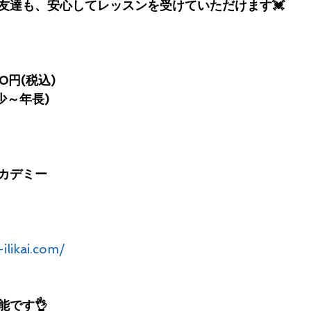
友達も、安心してレッスンを受けていただけます💓
50円(税込)
年少～年長)
カデミー
-ilikai.com/
能です👌