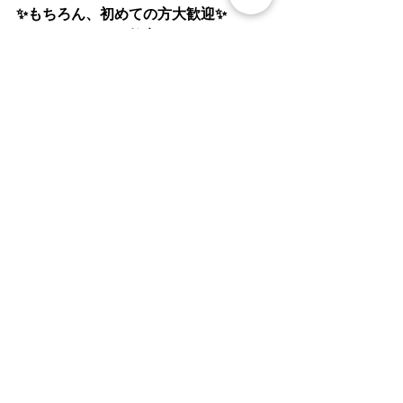
✨もちろん、初めての方大歓迎✨
✨アットホームな教室✨
✨衣装代がリーズナブル✨
✨イベント出演あり✨
✨楽しいイベント盛りだくさん✨
全クラス、一緒に踊る仲間を
募集しています❤️
タヒチアンダンス 、フラダンス、
イリアタイに少しでも興味をもたれた
方💓
まずは、お気軽にDMください🏝
 MAILiriatai.ilikai@gmail.com
ホームページは、「イリアタイ」で
検索してみてください🏝