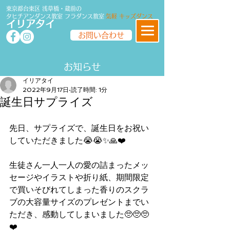
東京都台東区 浅草橋・蔵前の
タヒチアンダンス教室
フラダンス
教室
気軽 キッズダンス
イリアタイ
お問い合わせ
​​お知らせ
イリアタイ
2022年9月17日
読了時間: 1分
誕生日サプライズ
先日、サプライズで、誕生日をお祝い
していただきました😭😭✨🙏❤️
生徒さん一人一人の愛の詰まったメッ
セージやイラストや折り紙、期間限定
で買いそびれてしまった香りのスクラ
ブの大容量サイズのプレゼントまでい
ただき、感動してしまいました🥺🥺🥺
❤️