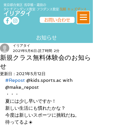
東京都台東区 浅草橋・蔵前の
タヒチアンダンス教室
フラダンス
教室
気軽 キッズダンス
イリアタイ
お問い合わせ
​​お知らせ
イリアタイ
2021年5月6日
読了時間: 2分
新規クラス無料体験会のお知ら
せ
更新日：
2021年5月12日
#Repost
 @kids.sports.ac with 
@make_repost
・・・
夏には少し早いですか！
新しい生活にも慣れたかな？
今度は新しいスポーツに挑戦だね。
待ってるよ☀️