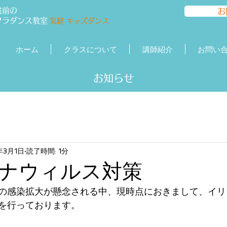
蔵前の
お
フラダンス
教室
気軽 キッズダンス
ホーム
クラスについて
講師紹介
お問い
​​お知らせ
年3月1日
読了時間: 1分
ナウィルス対策
の感染拡大が懸念される中、現時点におきまして、イリ
を行っております。