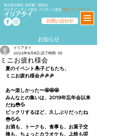
東京都台東区 浅草橋・蔵前の
タヒチアンダンス教室
フラダンス
教室
気軽 キッズダンス
イリアタイ
お問い合わせ
​​お知らせ
イリアタイ
2022年9月8日
読了時間: 1分
ミニお疲れ様会
夏のイベント🏝子どもたち、
ミニお疲れ様会🎉🎉🎉
あ〜楽しかった〜🤩🤩🤩
みんなとの集いは、2019年忘年会以来
だね😳💦
ビックリするほど、久しぶりだったね
😳💦💦
お酒も、トークも、食事も、お菓子交
換も、ちょっとカラオケも、上映も🤣