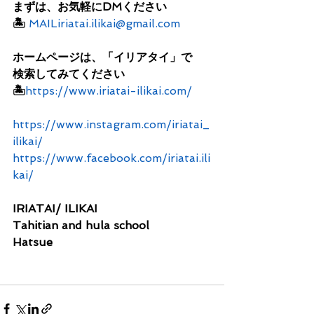
まずは、お気軽にDMください
🏝
MAILiriatai.ilikai@gmail.com
ホームページは、「イリアタイ」で
検索してみてください
🏝
https://www.iriatai-ilikai.com/
https://www.instagram.com/iriatai_
ilikai/
https://www.facebook.com/iriatai.ili
kai/
IRIATAI/ ILIKAI 
Tahitian and hula school
Hatsue