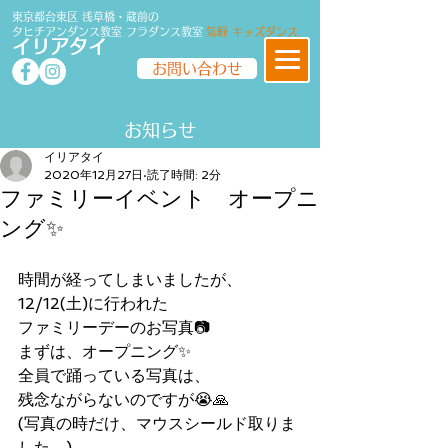
東京都台東区 浅草橋・蔵前の
タヒチアンダンス教室
フラダンス
教室
気軽 キッズダンス
イリアタイ
お問い合わせ
​​お知らせ
イリアタイ
2020年12月27日
読了時間: 2分
ファミリーイベント オープニ
ング✨
時間が経ってしまいましたが、
12/12(土)に行われた
ファミリーデーのお写真📷
まずは、オープニング✨
全員で踊っている写真は、
残念ながらないのですが😭🙏
(写真の時だけ、マウスシールド取りま
した。)