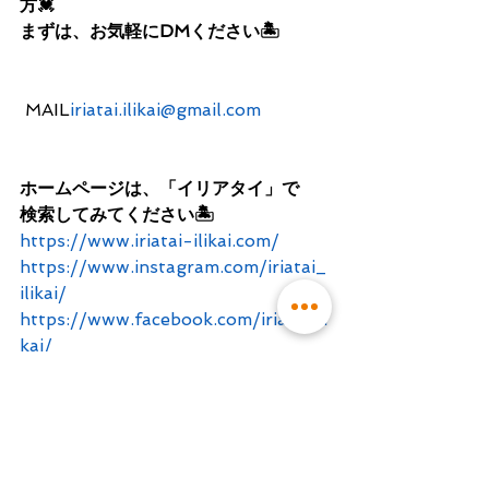
方💓
まずは、お気軽にDMください🏝
 MAIL
iriatai.ilikai@gmail.com
ホームページは、「イリアタイ」で
検索してみてください🏝
https://www.iriatai-ilikai.com/
https://www.instagram.com/iriatai_
ilikai/
https://www.facebook.com/iriatai.ili
kai/
IRIATAI / ILIKAI 
Tahitian and hula school
Hatsue