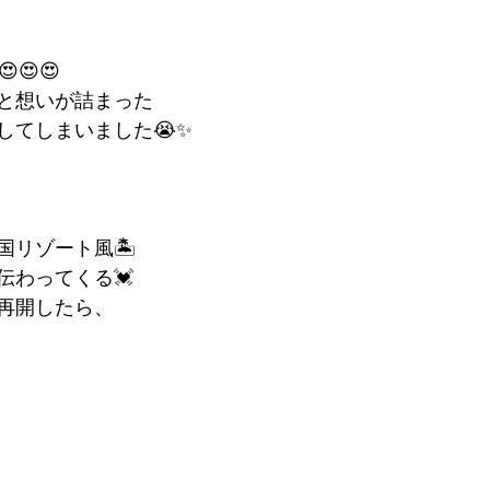
😍😍
と想いが詰まった
してしまいました😭✨
国リゾート風🏝
伝わってくる💓
再開したら、