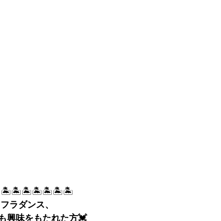
🏝🏝🏝🏝🏝🏝🏝
、フラダンス、
も興味をもたれた方💓