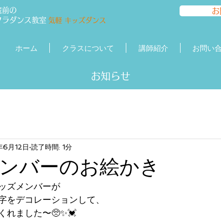
蔵前の
お
フラダンス
教室
気軽 キッズダンス
ホーム
クラスについて
講師紹介
お問い
​​お知らせ
年6月12日
読了時間: 1分
ンバーのお絵かき
ッズメンバーが
字をデコレーションして、
れました〜🥺✨💓