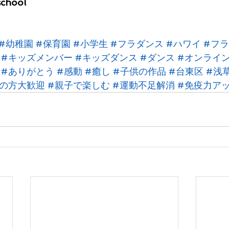
school
#幼稚園
#保育園
#小学生
#フラダンス
#ハワイ
#フラ
#キッズメンバー
#キッズダンス
#ダンス
#オンライ
#ありがとう
#感動
#癒し
#子供の作品
#台東区
#浅
ての方大歓迎
#親子で楽しむ
#運動不足解消
#免疫力ア