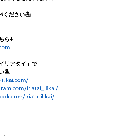
Mください🏝
ら⬇️
l.com
イリアタイ」で
い🏝
-ilikai.com/
am.com/iriatai_ilikai/
k.com/iriatai.ilikai/