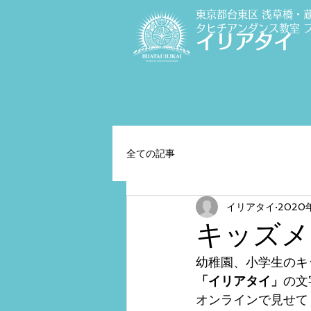
東京都台東区 浅草橋・
タヒチアンダンス教室
イリアタイ
全ての記事
イリアタイ
2020
キッズメ
幼稚園、小学生のキ
「イリアタイ」
の文
オンラインで見せてく