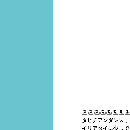
🏝🏝🏝🏝🏝🏝🏝
タヒチアンダンス 
イリアタイに少しで