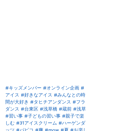
#キッズメンバー
#オンライン企画
#
アイス
#好きなアイス
#みんなとの時
間が大好き
#タヒチアンダンス
#フラ
ダンス
#台東区
#浅草橋
#蔵前
#浅草
#習い事
#子どもの習い事
#親子で楽
しむ
#31アイスクリーム
#ハーゲンダ
ッツ
#パピコ
#爽
#mow
#夏
#お楽し