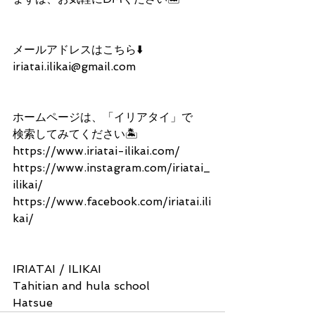
メールアドレスはこちら⬇️
iriatai.ilikai@gmail.com
ホームページは、「イリアタイ」で
検索してみてください🏝
https://www.iriatai-ilikai.com/
https://www.instagram.com/iriatai_
ilikai/
https://www.facebook.com/iriatai.ili
kai/
IRIATAI / ILIKAI 
Tahitian and hula school
Hatsue